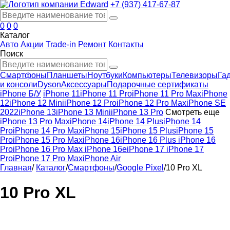
+7 (937) 417-67-87
0
0
0
Каталог
Авто
Акции
Trade-in
Ремонт
Контакты
Поиск
Смартфоны
Планшеты
Ноутбуки
Компьютеры
Телевизоры
Га
и консоли
Dyson
Аксессуары
Подарочные сертификаты
iPhone Б/У
iPhone 11
iPhone 11 Pro
iPhone 11 Pro Max
iPhone
12
iPhone 12 Mini
iPhone 12 Pro
iPhone 12 Pro Max
iPhone SE
2022
iPhone 13
iPhone 13 Mini
iPhone 13 Pro
Смотреть еще
iPhone 13 Pro Max
iPhone 14
iPhone 14 Plus
iPhone 14
Pro
iPhone 14 Pro Max
iPhone 15
iPhone 15 Plus
iPhone 15
Pro
iPhone 15 Pro Max
iPhone 16
iPhone 16 Plus
iPhone 16
Pro
iPhone 16 Pro Max
iPhone 16e
iPhone 17
iPhone 17
Pro
iPhone 17 Pro Max
iPhone Air
Главная
/
Каталог
/
Смартфоны
/
Google Pixel
/
10 Pro XL
10 Pro XL